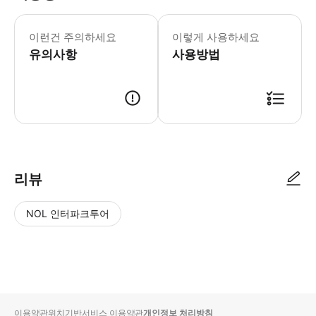
- Insider Tips: * White
이런건 주의하세요
이렇게 사용하세요
유의사항
사용방법
리뷰
NOL 인터파크투어
NOL
별
사
에서
점
진/
작성
높
동
된
은
영
리뷰
순
상
이용약관
위치기반서비스 이용약관
개인정보 처리방침