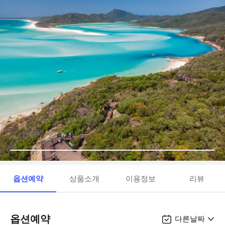
옵션예약
상품소개
이용정보
리뷰
옵션예약
다른날짜