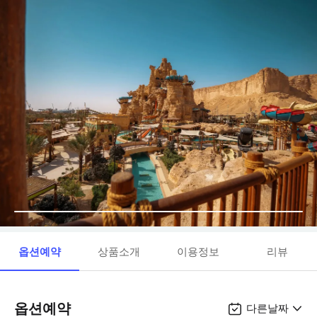
옵션예약
상품소개
이용정보
리뷰
옵션예약
다른날짜