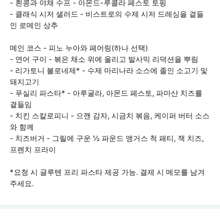
- 흰콩과 야채 수프 - 아몬드-루콜라 페스토 토핑
- 클래식 시저 샐러드 - 비스트로의 수제 시저 드레싱을 곁들
인 로메인 상추
메인 코스 - 피노 누아와 페어링(하나 선택)
- 연어 구이 - 볶은 채소 위에 올리고 발사믹 리덕션을 뿌림
- 리가토니 볼로네제* - 수제 마리나라 소스에 졸인 소고기 및
돼지고기
- 푸실리 파스타* - 아루굴라, 아몬드 페스토, 파마산 치즈를
곁들임
- 치킨 스칼로피니 - 으깬 감자, 시금치 볶음, 케이퍼 버터 소스
와 함께
- 치즈버거 - 그릴에 구운 ½ 파운드 앵거스 척 패티, 잭 치즈,
프렌치 프라이
*요청 시 글루텐 프리 파스타 제공 가능. 결제 시 메모를 남겨
주세요.