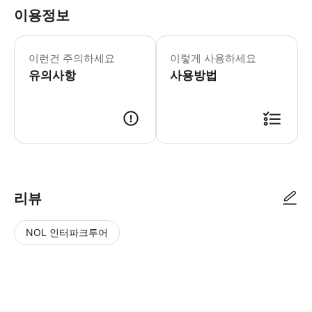
이용정보
와인 테이스팅에 참여하려면 만 21세임을
이런건 주의하세요
이렇게 사용하세요
유의사항
사용방법
● 예약접수 후 확정이 되면 이용가능합니다. ● 바우처에 안내된 사용 방법
리뷰
NOL 인터파크투어
NOL
별
사
에서
점
진/
작성
높
동
된