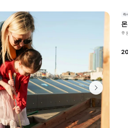
즉
몬
2