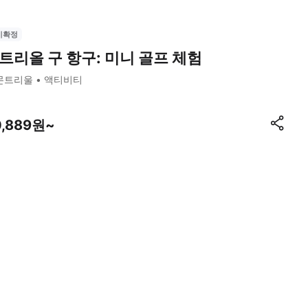
시확정
트리올 구 항구: 미니 골프 체험
몬트리울
액티비티
0,889원~