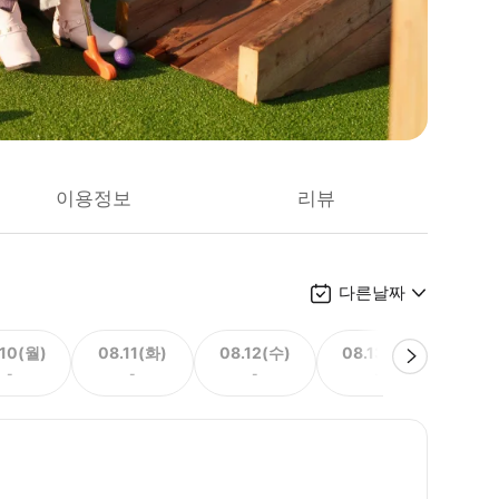
이용정보
리뷰
다른날짜
.10(월)
08.11(화)
08.12(수)
08.13(목)
08.
-
-
-
-