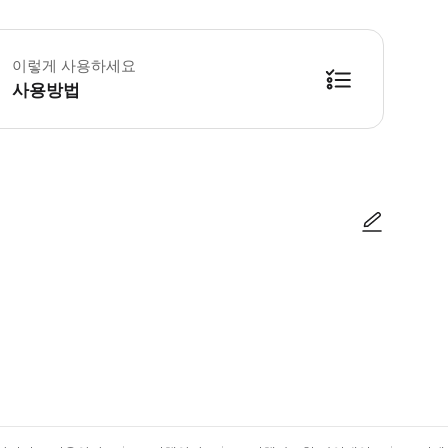
 꼭 알아두세요 * 현장에서 반려동물은 입장할 수 없습니다. * 액티비티는 날씨
이렇게 사용하세요
사용방법
몬트리올 구 항구의 Convoyeurs Wharf (몬트리올 번지 옆!) 에 있습니다.
사진/동영상
사진/동영상