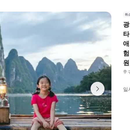
취
광
타
애
험
원
일