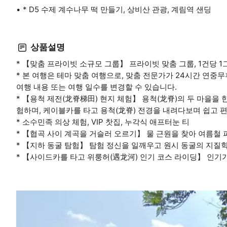
* D5 수제 계수나무 떡 만들기, 상비산 관광, 계림역 샌딩
상품설명
* 【맞춤 프라이빗 소규모 그룹】 프라이빗 맞춤 그룹, 1건당 1그
* 본 여행은 테마 맞춤 여행으로, 맞춤 전문가가 24시간 연중무
여행 내용 또는 여행 일수를 변경할 수 있습니다.
* 【용척 제전(龙脊梯田) 현지 체험】 용척(龙脊)의 두 마을을 
험하며, 케이블카를 타고 용척(龙脊) 전경을 내려다보며 쉽고 
* 소수민족 의상 체험, VIP 찻집, 누각식 애프터눈 티
* 【협곡 사이 계곡을 거슬러 오르기】 물 근원을 찾아 여름철 
* 【지하 동굴 탐험】 탐험 정신을 일깨우고 원시 동굴의 지질
* 【사이드카를 타고 위룽허(遇龙河) 인기 코스 라이딩】 인기가