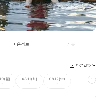
이용정보
리뷰
다른날짜
.10(월)
08.11(화)
08.12(수)
-
-
-