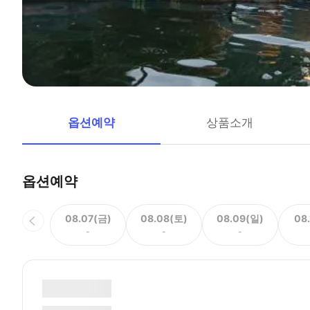
옵션예약
상품소개
옵션예약
08.07(금)
08.08(토)
08.09(일)
08
-
-
-