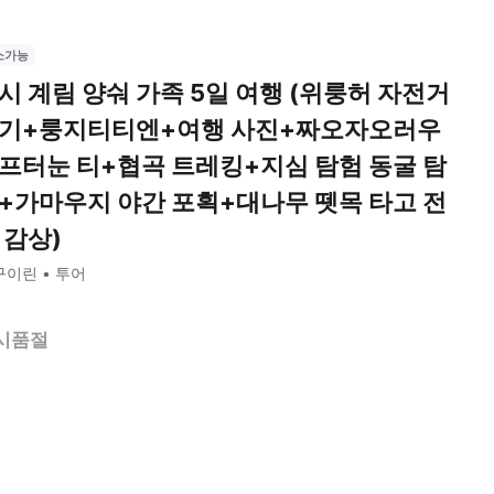
소가능
시 계림 양숴 가족 5일 여행 (위룽허 자전거
기+룽지티티엔+여행 사진+짜오자오러우
프터눈 티+협곡 트레킹+지심 탐험 동굴 탐
+가마우지 야간 포획+대나무 뗏목 타고 전
 감상)
구이린
투어
시품절