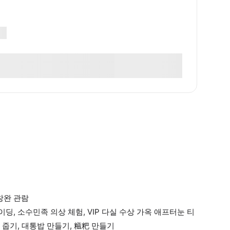
주창완 관람
딩, 소수민족 의상 체험, VIP 다실 수상 가옥 애프터눈 티
 줍기, 대통밥 만들기, 糍粑 만들기