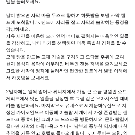
텔을 둘러보세요.
날이 밝으면 사막 마을 두즈로 향하여 하룻밤을 보낼 사막 캠
프에 도착합니다. 텐트에 자리를 잡고 사막의 숨막히는 풍경을
감상하세요.
자유 시간을 이용해 모래 언덕 너머로 펼쳐지는 매혹적인 일몰
을 감상하고, 낙타 타기를 선택하면 더욱 특별한 경험을 할 수
있습니다.
모래 빵을 만드는 고대 기술을 구경하고 모닥불 주위에 모여
현지 음식과 음악이 어우러진 베두인 전통 저녁을 즐겨보세요.
고요한 사막의 정적에 둘러싸인 편안한 텐트에서 별빛 아래에
서 하룻밤을 보내세요.
2일차에는 일찍 일어나 튀니지에서 가장 큰 소금 평원인 쇼트
제리드에서 멋진 일출을 감상한 후 그림 같은 오아시스인 체비
카를 방문하세요. 마지막으로 유네스코 세계문화유산으로 지
정된 카이로안으로 이동해 이슬람 세계에서 가장 존경받는 랜
드마크 중 하나인 그레이트 모스크를 방문하세요. 문화 탐험이
끝나면 사막의 아름다움과 튀니지 남부의 풍부한 역사에 대한
추억을 가득 안고 호텔로 돌아오게 됩니다. 이 투어는 모험, 역