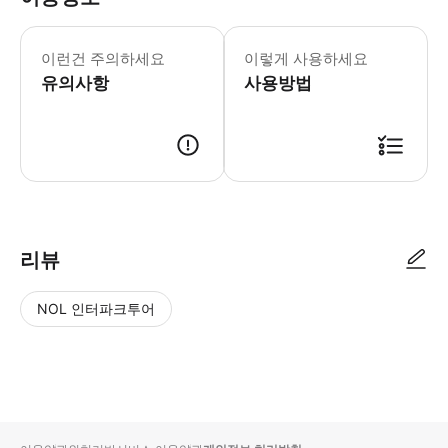
- 추가정보 * 유모차 및 휠체어 수용
- 예약확정 * 예약 후 확정 여부를 
이런건 주의하세요
이렇게 사용하세요
- 이용요건 * 만 0-2세는 별도의 좌
유의사항
사용방법
리뷰
NOL 인터파크투어
NOL
별
사
에서
점
진/
작성
높
동
된
은
영
리뷰