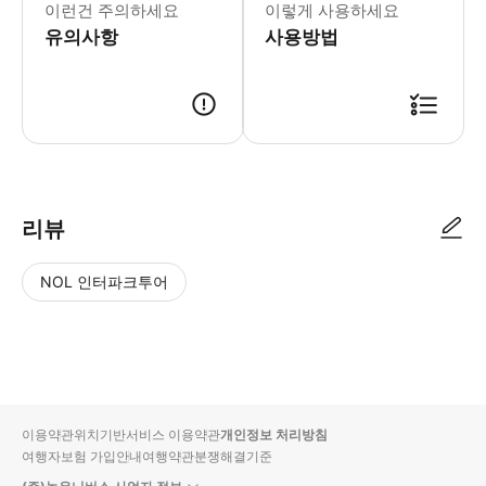
이런건 주의하세요
이렇게 사용하세요
유의사항
사용방법
리뷰
NOL 인터파크투어
NOL
별
사
에서
점
진/
작성
높
동
된
은
영
리뷰
순
상
이용약관
위치기반서비스 이용약관
개인정보 처리방침
입니
여행자보험 가입안내
여행약관
분쟁해결기준
다.