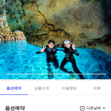
옵션예약
상품소개
이용정보
리뷰
옵션예약
다른날짜