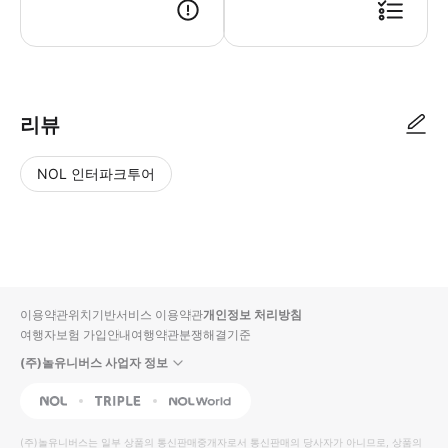
리뷰
NOL 인터파크투어
NOL
별
사
에서
점
진/
작성
높
동
된
은
영
리뷰
순
상
이용약관
위치기반서비스 이용약관
개인정보 처리방침
입니
여행자보험 가입안내
여행약관
분쟁해결기준
다.
(주)놀유니버스 사업자 정보
별
사
NOL
Triple
Interpark Global
점
진/
높
동
(주)놀유니버스
는 일부 상품의 통신판매중개자로서 통신판매의 당사자가 아니므로, 상품의