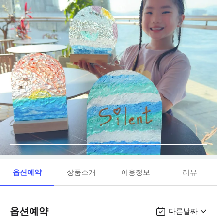
옵션예약
상품소개
이용정보
리뷰
옵션예약
다른날짜