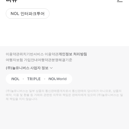
NOL 인터파크투어
NOL
별
사
에서
점
진/
작성
높
동
된
은
영
리뷰
순
상
이용약관
위치기반서비스 이용약관
개인정보 처리방침
입니
여행자보험 가입안내
여행약관
분쟁해결기준
다.
(주)놀유니버스 사업자 정보
별
사
NOL
Triple
Interpark Global
점
진/
높
동
(주)놀유니버스
는 일부 상품의 통신판매중개자로서 통신판매의 당사자가 아니므로, 상품의
예약, 이용 및 환불 등 거래와 관련된 의무와 책임은 판매자에게 있으며
은
영
(주)놀유니버스
는 일
체 책임을 지지 않습니다.
순
상