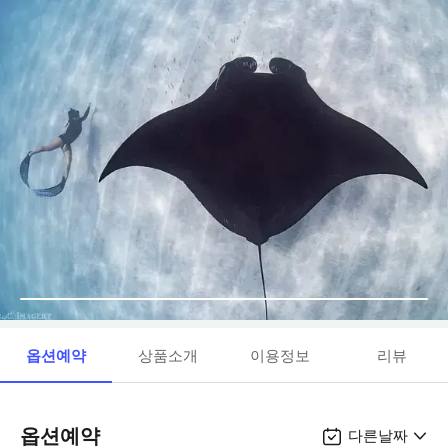
옵션예약
상품소개
이용정보
리뷰
옵션예약
다른날짜