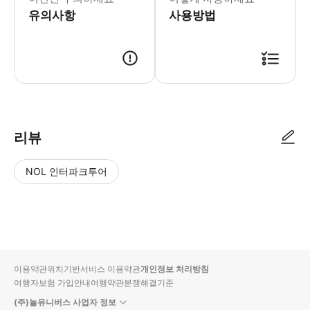
유의사항
사용방법
인원에 맞게 구매 부탁드립니다.
리뷰
NOL 인터파크투어
NOL
별
사
에서
점
진/
작성
높
동
된
은
영
리뷰
순
상
이용약관
위치기반서비스 이용약관
개인정보 처리방침
입니
여행자보험 가입안내
여행약관
분쟁해결기준
다.
(주)놀유니버스 사업자 정보