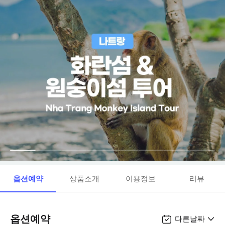
옵션예약
상품소개
이용정보
리뷰
옵션예약
다른날짜