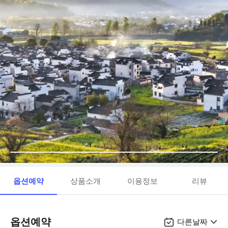
옵션예약
상품소개
이용정보
리뷰
옵션예약
다른날짜