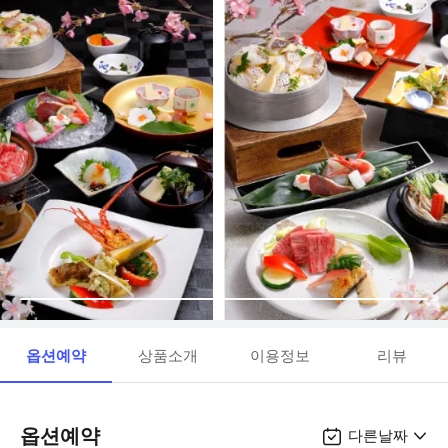
옵션예약
상품소개
이용정보
리뷰
옵션예약
다른날짜