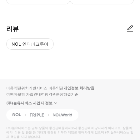
리뷰
NOL 인터파크투어
NOL
별
사
에서
점
진/
작성
높
동
된
은
영
리뷰
순
상
이용약관
위치기반서비스 이용약관
개인정보 처리방침
입니
여행자보험 가입안내
여행약관
분쟁해결기준
다.
(주)놀유니버스 사업자 정보
별
사
NOL
Triple
Interpark Global
점
진/
높
동
(주)놀유니버스
는 일부 상품의 통신판매중개자로서 통신판매의 당사자가 아니므로, 상품의
예약, 이용 및 환불 등 거래와 관련된 의무와 책임은 판매자에게 있으며
은
영
(주)놀유니버스
는 일
체 책임을 지지 않습니다.
순
상