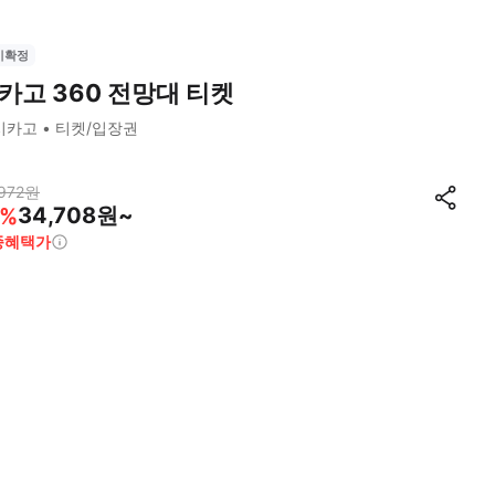
시확정
카고 360 전망대 티켓
시카고
티켓/입장권
972
원
34,708원~
%
종혜택가