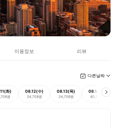
이용정보
리뷰
다른날짜
.11(화)
08.12(수)
08.13(목)
08.14(금)
08.
,708원
34,708원
34,708원
40,501원
40,