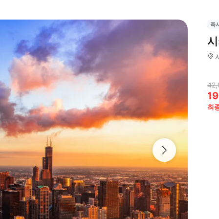
즉
시
42,
19
최