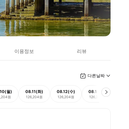
이용정보
리뷰
다른날짜
.10(월)
08.11(화)
08.12(수)
08.13(목)
08.
6,204원
126,204원
126,204원
126,204원
126