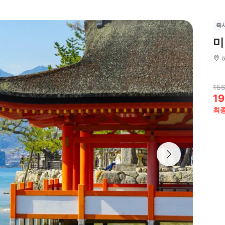
즉
미
156
19
최