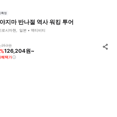
시확정
야지마 반나절 역사 워킹 투어
히로시마현
일본
액티비티
,253
원
126,204원~
%
종혜택가