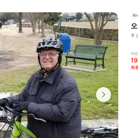
즉
오
112
19
최