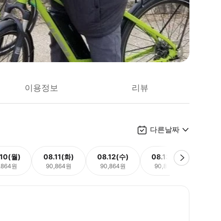
이용정보
리뷰
다른날짜
.10(월)
08.11(화)
08.12(수)
08.13(목)
08.
,864원
90,864원
90,864원
90,864원
90,