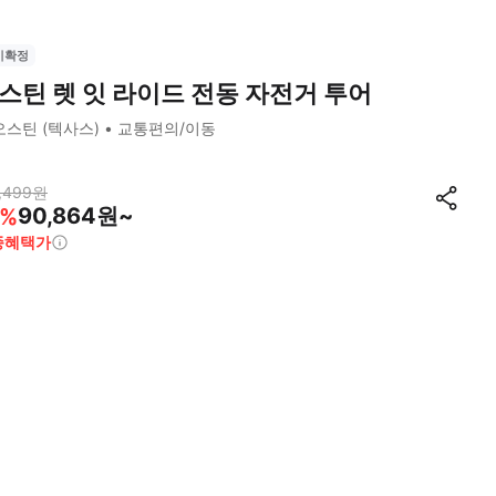
시확정
스틴 렛 잇 라이드 전동 자전거 투어
오스틴 (텍사스)
교통편의/이동
,499
원
90,864원~
%
종혜택가