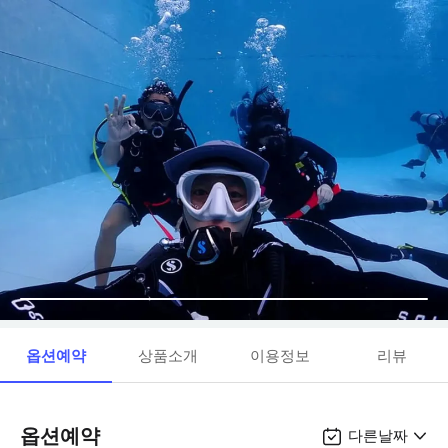
옵션예약
상품소개
이용정보
리뷰
옵션예약
다른날짜