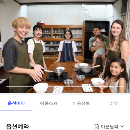
옵션예약
상품소개
이용정보
리뷰
옵션예약
다른날짜