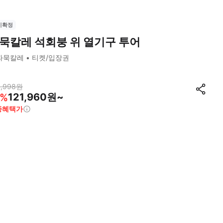
시확정
묵칼레 석회붕 위 열기구 투어
파묵칼레
티켓/입장권
,998
원
121,960원~
%
종혜택가