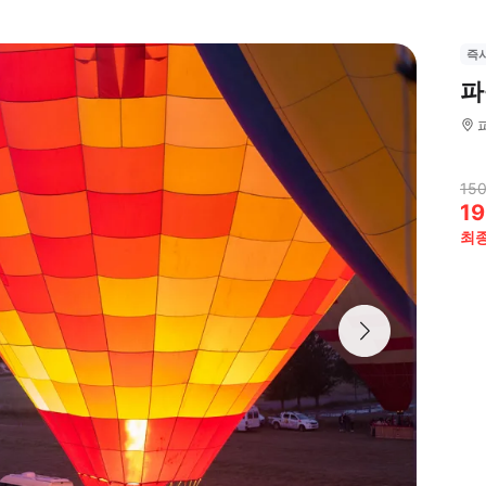
즉
파
150
19
최