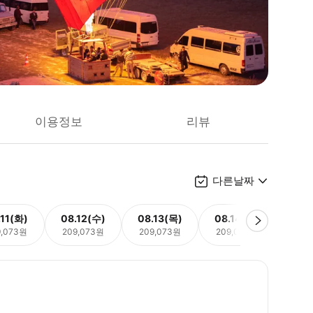
이용정보
리뷰
다른날짜
.11(화)
08.12(수)
08.13(목)
08.14(금)
08.
9,073원
209,073원
209,073원
209,073원
209