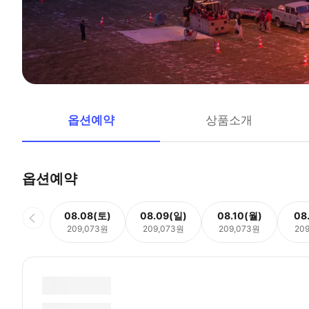
옵션예약
상품소개
옵션예약
08.08(토)
08.09(일)
08.10(월)
08
209,073원
209,073원
209,073원
20