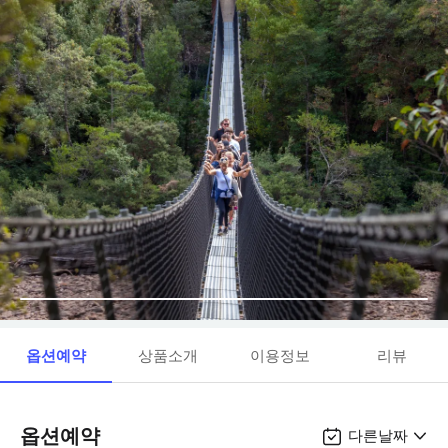
옵션예약
상품소개
이용정보
리뷰
옵션예약
다른날짜