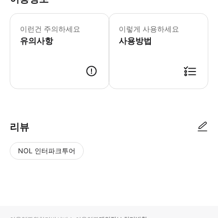
이런건 주의하세요
이렇게 사용하세요
유의사항
사용방법
리뷰
NOL 인터파크투어
NOL
별
사
에서
점
진/
작성
높
동
된
은
영
리뷰