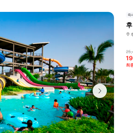
즉
후
25,
19
최