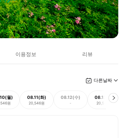
이용정보
리뷰
다른날짜
.10(월)
08.11(화)
08.12(수)
08.13(목)
08.
,546원
20,546원
-
20,546원
20,