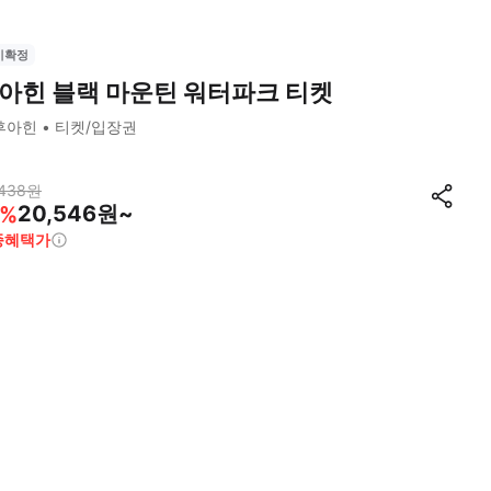
시확정
아힌 블랙 마운틴 워터파크 티켓
후아힌
티켓/입장권
438
원
20,546원~
%
종혜택가