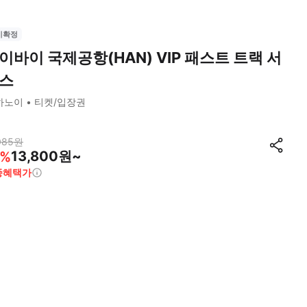
시확정
이바이 국제공항(HAN) VIP 패스트 트랙 서
스
하노이
티켓/입장권
085
원
13,800원~
%
종혜택가