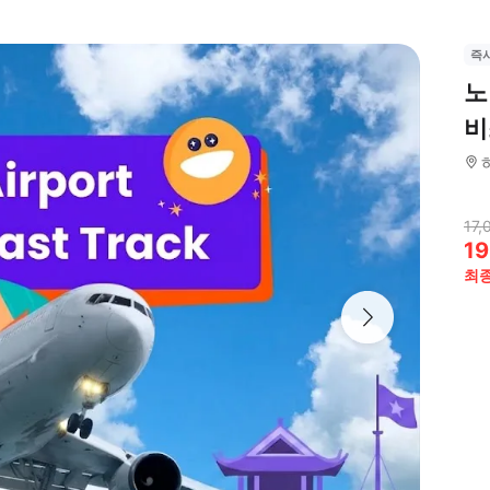
즉
노
비
17,
19
최