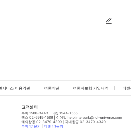
사진/동영상
사진/동영상
반서비스 이용약관
여행약관
여행자보험 가입내역
티켓
고객센터
투어 1588-3443
티켓 1544-1555
팩스 02-6919-1586
이메일 help.interpark@nol-universe.com
해외항공 02-3479-4399
국내항공 02-3479-4340
투어 1:1문의
티켓 1:1문의