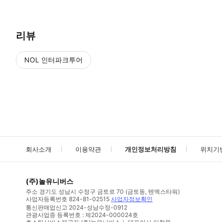
리뷰
NOL 인터파크투어
NOL
에서 작성된 리뷰 입니다.
별점 높은순
별점 높은순
회사소개
이용약관
개인정보처리방침
위치기
(주)놀유니버스
주소
경기도 성남시 수정구 금토로 70 (금토동, 텐엑스타워)
사업자등록번호
824-81-02515
사업자정보확인
통신판매업신고
2024-성남수정-0912
관광사업증 등록번호 : 제2024-000024호