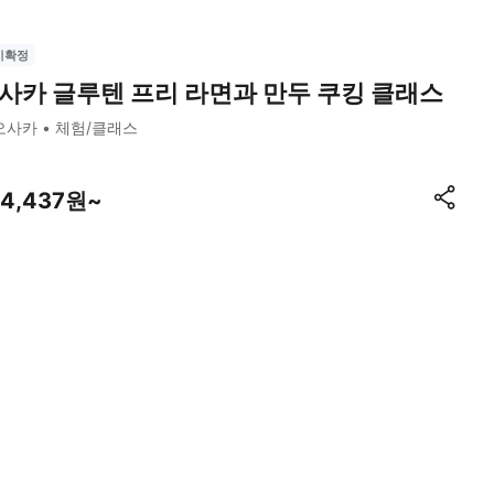
시확정
사카 글루텐 프리 라면과 만두 쿠킹 클래스
오사카
체험/클래스
44,437원~