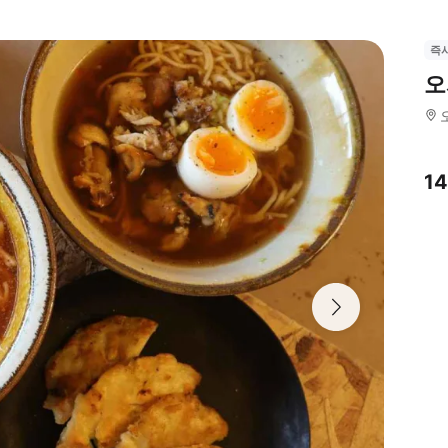
즉
오
1