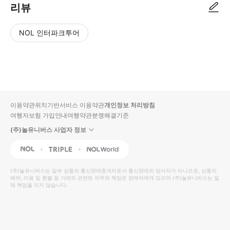
리뷰
NOL 인터파크투어
NOL
별
사
에서
점
진/
작성
높
동
된
은
영
리뷰
순
상
이용약관
위치기반서비스 이용약관
개인정보 처리방침
입니
여행자보험 가입안내
여행약관
분쟁해결기준
다.
(주)놀유니버스 사업자 정보
별
사
NOL
Triple
Interpark Global
점
진/
높
동
(주)놀유니버스
는 일부 상품의 통신판매중개자로서 통신판매의 당사자가 아니므로, 상품의
예약, 이용 및 환불 등 거래와 관련된 의무와 책임은 판매자에게 있으며
은
영
(주)놀유니버스
는 일
체 책임을 지지 않습니다.
순
상