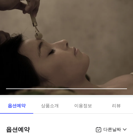
옵션예약
상품소개
이용정보
리뷰
옵션예약
다른날짜