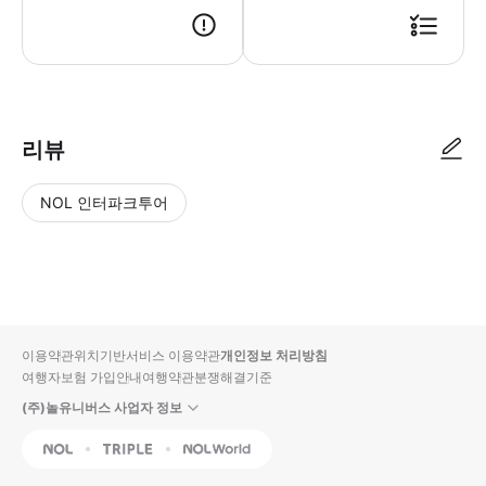
● 예약접수 후 확정이 되면 이용가능합니다. ● 바우처에 안내된 사용 방법
리뷰
NOL 인터파크투어
NOL
별
사
에서
점
진/
작성
높
동
된
은
영
리뷰
순
상
이용약관
위치기반서비스 이용약관
개인정보 처리방침
입니
여행자보험 가입안내
여행약관
분쟁해결기준
다.
(주)놀유니버스 사업자 정보
별
사
NOL
Triple
Interpark Global
점
진/