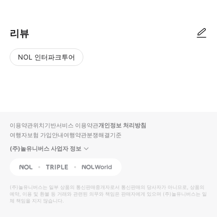
리뷰
NOL 인터파크투어
NOL
별
사
에서
점
진/
작성
높
동
된
은
영
리뷰
순
상
이용약관
위치기반서비스 이용약관
개인정보 처리방침
입니
여행자보험 가입안내
여행약관
분쟁해결기준
다.
(주)놀유니버스 사업자 정보
별
사
NOL
Triple
Interpark Global
점
진/
높
동
(주)놀유니버스
는 일부 상품의 통신판매중개자로서 통신판매의 당사자가 아니므로, 상품의
예약, 이용 및 환불 등 거래와 관련된 의무와 책임은 판매자에게 있으며
은
영
(주)놀유니버스
는 일
체 책임을 지지 않습니다.
순
상