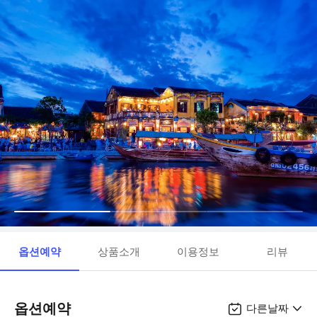
옵션예약
상품소개
이용정보
리뷰
옵션예약
다른날짜