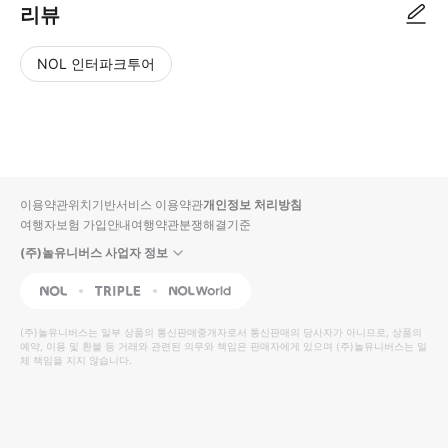
리뷰
NOL 인터파크투어
NOL
별
사
에서
점
진/
작성
높
동
된
은
영
리뷰
순
상
이용약관
위치기반서비스 이용약관
개인정보 처리방침
입니
여행자보험 가입안내
여행약관
분쟁해결기준
다.
(주)놀유니버스 사업자 정보
별
사
NOL
Triple
Interpark Global
점
진/
높
동
(주)놀유니버스
는 일부 상품의 통신판매중개자로서 통신판매의 당사자가 아니므로, 상품의
예약, 이용 및 환불 등 거래와 관련된 의무와 책임은 판매자에게 있으며
은
영
(주)놀유니버스
는 일
체 책임을 지지 않습니다.
순
상