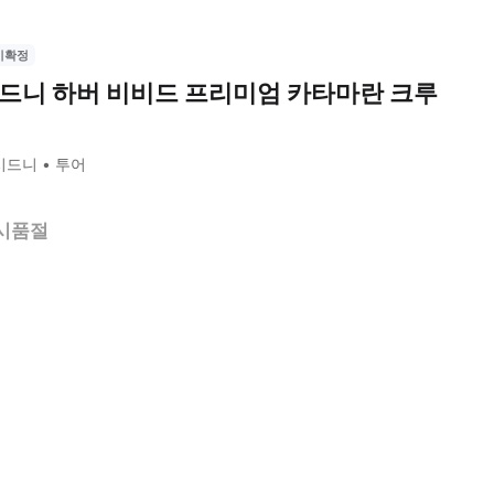
시확정
드니 하버 비비드 프리미엄 카타마란 크루
시드니
투어
시품절