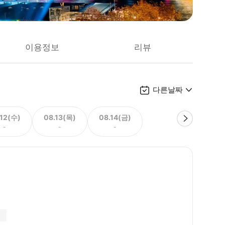
이용정보
리뷰
다른날짜
.12(수)
08.13(목)
08.14(금)
-
-
-