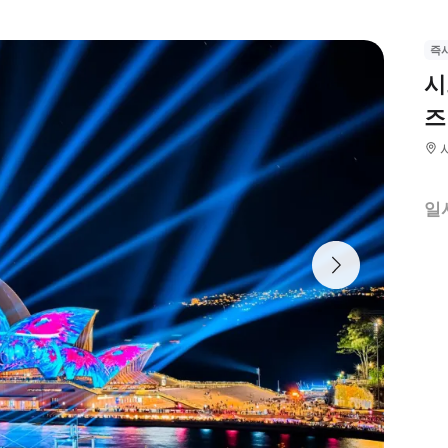
즉
시
즈
일