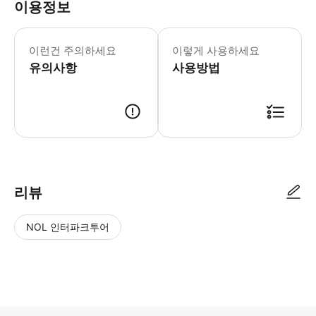
이용정보
우리는 북극광을 볼 수 있는 최대의 가
이런건 주의하세요
이렇게 사용하세요
유의사항
사용방법
● 예약접수 후 확정이 되면 이용가능합니다. ● 바우처에 안내된 사용 방법
리뷰
NOL 인터파크투어
NOL
별
사
에서
점
진/
작성
높
동
된
은
영