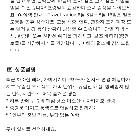
를 입고 뛰면 순식간에 '바람이 분다' 같은 만화 같은 느낌을
얻을 수 있습니다! 조랑말과 교감하며 소녀 감성을 녹여보세
요. ⚠️ 여행 안내｜Travel Notice 8월 8일 – 8월 16일은 일본
오봉절 연휴 성수기로, 교통 체증, 인파, 관광지 조기 폐장 또
는 일정 변경 등의 상황이 발생할 수 있습니다. 당일 저녁 식
사, 항공편 또는 신칸센 예약을 피하시고, 보조 배터리(충전
보물)를 지참하시기를 권장합니다. 이해와 협조에 감사드립
니다!
상품설명
최근 아소산 폐쇄, 가미시키미쿠마노자 신사로 변경 예정다카
치호 유람선 프로젝트, 가족 단위로 유람선 배정, 방해받지 않
는 단독 시간으로 더욱 즐거운 경험
* 하루 안에 규슈의 핵심 명소 아소산 + 다카치호 관광
* 중영문 가이드 동행으로 안심하고 편리하게
* 1인부터 출발 가능, 부담 없는 여행
투어 일자를 선택하세요.