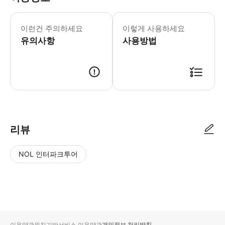
아소산 사고로 인해 현재 모든 여행 그
일본 오봉절(8월 13일~8월 16일 
이런건 주의하세요
이렇게 사용하세요
유의사항
사용방법
리뷰
NOL 인터파크투어
NOL
별
사
에서
점
진/
작성
높
동
된
은
영
리뷰
순
상
이용약관
위치기반서비스 이용약관
개인정보 처리방침