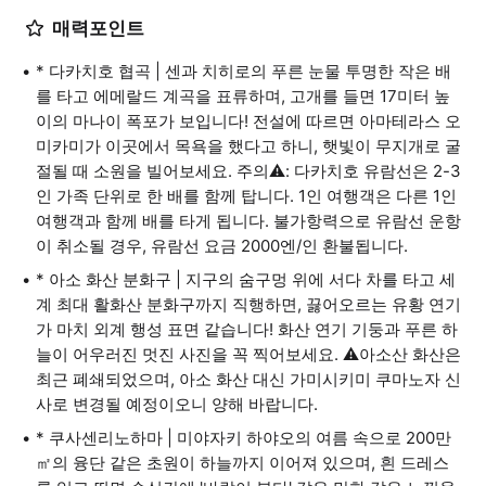
매력포인트
* 다카치호 협곡 | 센과 치히로의 푸른 눈물 투명한 작은 배
를 타고 에메랄드 계곡을 표류하며, 고개를 들면 17미터 높
이의 마나이 폭포가 보입니다! 전설에 따르면 아마테라스 오
미카미가 이곳에서 목욕을 했다고 하니, 햇빛이 무지개로 굴
절될 때 소원을 빌어보세요. 주의⚠️: 다카치호 유람선은 2-3
인 가족 단위로 한 배를 함께 탑니다. 1인 여행객은 다른 1인
여행객과 함께 배를 타게 됩니다. 불가항력으로 유람선 운항
이 취소될 경우, 유람선 요금 2000엔/인 환불됩니다.
* 아소 화산 분화구 | 지구의 숨구멍 위에 서다 차를 타고 세
계 최대 활화산 분화구까지 직행하면, 끓어오르는 유황 연기
가 마치 외계 행성 표면 같습니다! 화산 연기 기둥과 푸른 하
늘이 어우러진 멋진 사진을 꼭 찍어보세요. ⚠️아소산 화산은
최근 폐쇄되었으며, 아소 화산 대신 가미시키미 쿠마노자 신
사로 변경될 예정이오니 양해 바랍니다.
* 쿠사센리노하마 | 미야자키 하야오의 여름 속으로 200만
㎡의 융단 같은 초원이 하늘까지 이어져 있으며, 흰 드레스