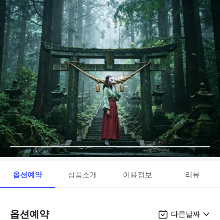
옵션예약
상품소개
이용정보
리뷰
옵션예약
다른날짜