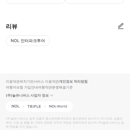
리뷰
NOL 인터파크투어
NOL
별
사
에서
점
진/
작성
높
동
된
은
영
리뷰
순
상
이용약관
위치기반서비스 이용약관
개인정보 처리방침
입니
여행자보험 가입안내
여행약관
분쟁해결기준
다.
(주)놀유니버스 사업자 정보
별
사
NOL
Triple
Interpark Global
점
진/
높
동
(주)놀유니버스
는 일부 상품의 통신판매중개자로서 통신판매의 당사자가 아니므로, 상품의
예약, 이용 및 환불 등 거래와 관련된 의무와 책임은 판매자에게 있으며
은
영
(주)놀유니버스
는 일
체 책임을 지지 않습니다.
순
상