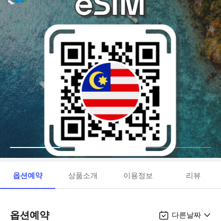
옵션예약
상품소개
이용정보
리뷰
옵션예약
다른날짜