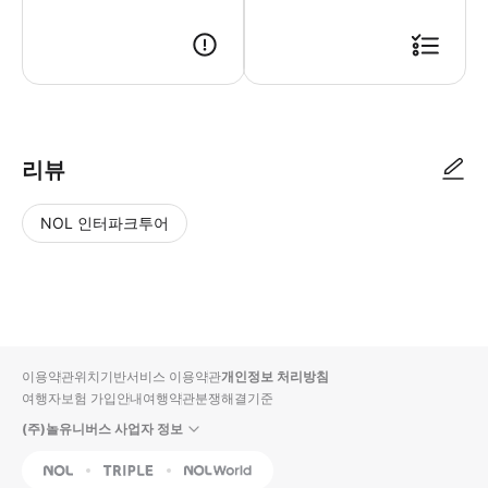
설명서를 참고 해주세요!
리뷰
NOL 인터파크투어
NOL
별
사
에서
점
진/
작성
높
동
된
은
영
리뷰
순
상
이용약관
위치기반서비스 이용약관
개인정보 처리방침
입니
여행자보험 가입안내
여행약관
분쟁해결기준
다.
(주)놀유니버스 사업자 정보
별
사
NOL
Triple
Interpark Global
점
진/