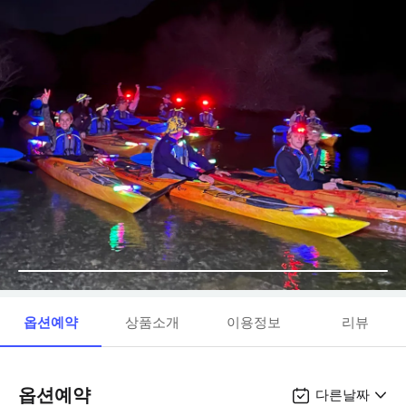
옵션예약
상품소개
이용정보
리뷰
옵션예약
다른날짜