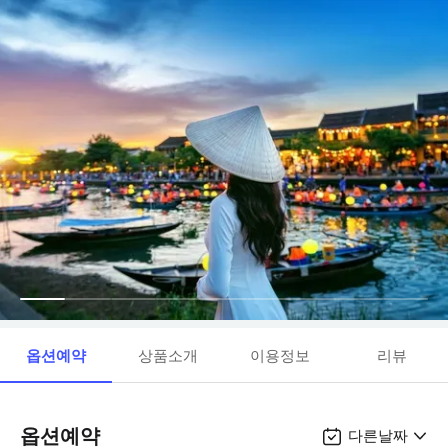
옵션예약
상품소개
이용정보
리뷰
옵션예약
다른날짜