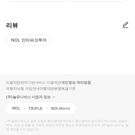
1. 투어 상품을 구매합니다. 2. 예약 확정 후, 카카오톡으로 픽업/드랍 
리뷰
NOL 인터파크투어
NOL
별
사
에서
점
진/
작성
높
동
된
은
영
리뷰
순
상
이용약관
위치기반서비스 이용약관
개인정보 처리방침
입니
여행자보험 가입안내
여행약관
분쟁해결기준
다.
(주)놀유니버스 사업자 정보
별
사
NOL
Triple
Interpark Global
점
진/
높
동
(주)놀유니버스
는 일부 상품의 통신판매중개자로서 통신판매의 당사자가 아니므로, 상품의
예약, 이용 및 환불 등 거래와 관련된 의무와 책임은 판매자에게 있으며
은
영
(주)놀유니버스
는 일
체 책임을 지지 않습니다.
순
상