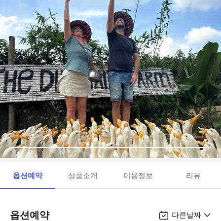
옵션예약
상품소개
이용정보
리뷰
옵션예약
다른날짜