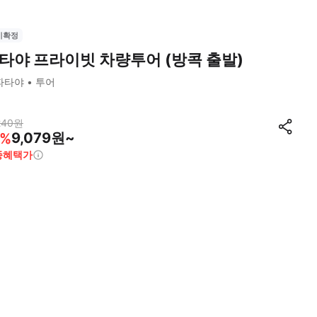
시확정
타야 프라이빗 차량투어 (방콕 출발)
파타야
투어
240
원
9,079원~
%
종혜택가