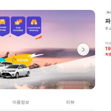
즉
파
11,
19
최
이용정보
리뷰