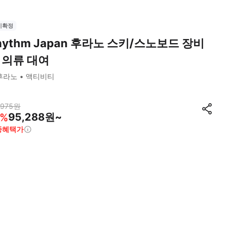
시확정
hythm Japan 후라노 스키/스노보드 장비
 의류 대여
후라노
액티비티
,975
원
95,288원~
%
종혜택가