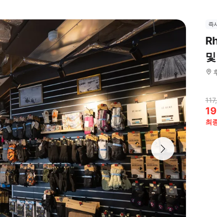
즉
R
및
117
19
최