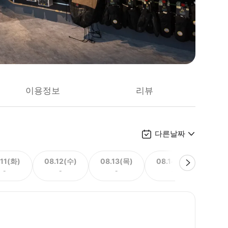
이용정보
리뷰
다른날짜
.11(화)
08.12(수)
08.13(목)
08.14(금)
08.
-
-
-
-