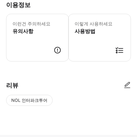
이용정보
이런건 주의하세요
이렇게 사용하세요
유의사항
사용방법
리뷰
NOL 인터파크투어
NOL
별
사
에서
점
진/
작성
높
동
된
은
영