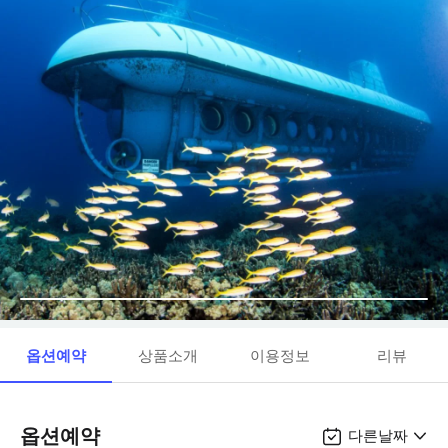
옵션예약
상품소개
이용정보
리뷰
옵션예약
다른날짜