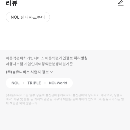
리뷰
NOL 인터파크투어
NOL
별
사
에서
점
진/
작성
높
동
된
은
영
리뷰
순
상
이용약관
위치기반서비스 이용약관
개인정보 처리방침
입니
여행자보험 가입안내
여행약관
분쟁해결기준
다.
(주)놀유니버스 사업자 정보
별
사
NOL
Triple
Interpark Global
점
진/
높
동
(주)놀유니버스
는 일부 상품의 통신판매중개자로서 통신판매의 당사자가 아니므로, 상품의
예약, 이용 및 환불 등 거래와 관련된 의무와 책임은 판매자에게 있으며
은
영
(주)놀유니버스
는 일
체 책임을 지지 않습니다.
순
상