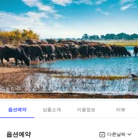
옵션예약
상품소개
이용정보
리뷰
옵션예약
다른날짜