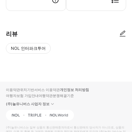
리뷰
NOL 인터파크투어
NOL
별
사
에서
점
진/
작성
높
동
된
은
영
리뷰
순
상
이용약관
위치기반서비스 이용약관
개인정보 처리방침
입니
여행자보험 가입안내
여행약관
분쟁해결기준
다.
(주)놀유니버스 사업자 정보
별
사
NOL
Triple
Interpark Global
점
진/
높
동
(주)놀유니버스
는 일부 상품의 통신판매중개자로서 통신판매의 당사자가 아니므로, 상품의
예약, 이용 및 환불 등 거래와 관련된 의무와 책임은 판매자에게 있으며
(주)놀유니버스
는 일