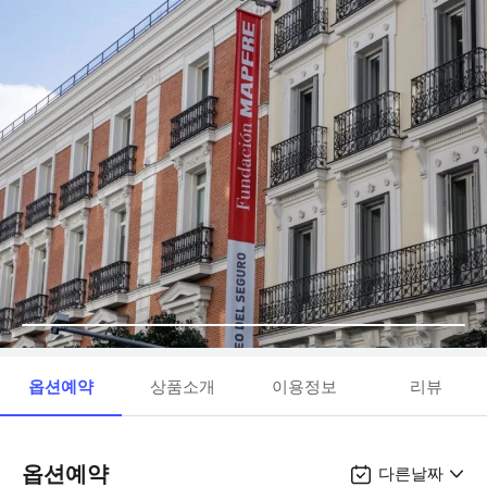
옵션예약
상품소개
이용정보
리뷰
옵션예약
다른날짜