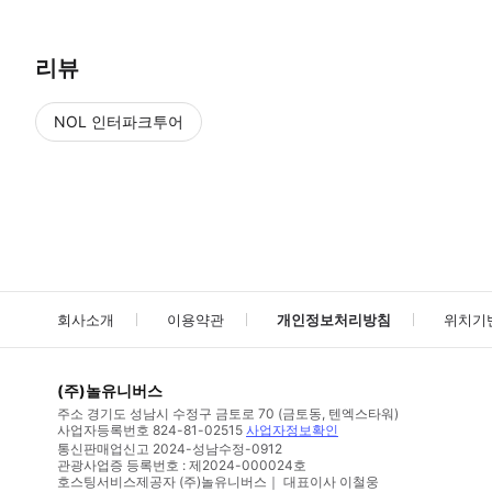
리뷰
NOL 인터파크투어
NOL
에서 작성된 리뷰 입니다.
별점 높은순
별점 높은순
회사소개
이용약관
개인정보처리방침
위치기
(주)놀유니버스
주소
경기도 성남시 수정구 금토로 70 (금토동, 텐엑스타워)
사업자등록번호
824-81-02515
사업자정보확인
통신판매업신고
2024-성남수정-0912
관광사업증 등록번호 : 제2024-000024호
호스팅서비스제공자 (주)놀유니버스｜ 대표이사 이철웅