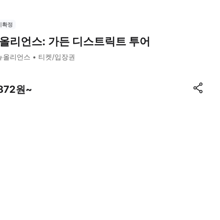
시확정
올리언스: 가든 디스트릭트 투어
뉴올리언스
티켓/입장권
,872원~