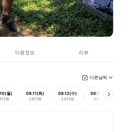
이용정보
리뷰
다른날짜
.10(월)
08.11(화)
08.12(수)
08.13(목)
08.
,872원
2,872원
2,872원
2,872원
2,