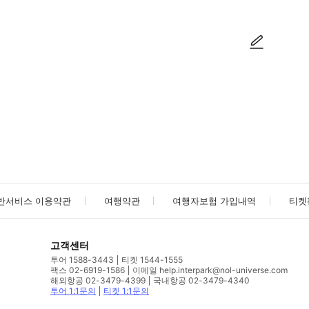
사진/동영상
사진/동영상
반서비스 이용약관
여행약관
여행자보험 가입내역
티켓
고객센터
투어 1588-3443
티켓 1544-1555
팩스 02-6919-1586
이메일 help.interpark@nol-universe.com
해외항공 02-3479-4399
국내항공 02-3479-4340
투어 1:1문의
티켓 1:1문의