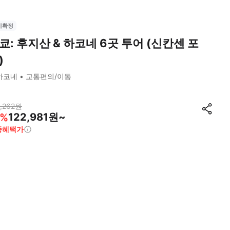
시확정
쿄: 후지산 & 하코네 6곳 투어 (신칸센 포
)
하코네
교통편의/이동
,262
원
122,981원~
%
종혜택가