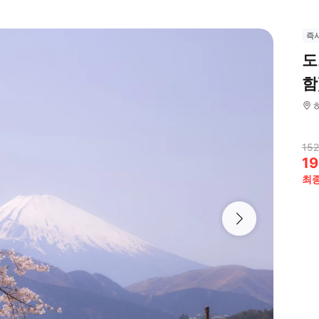
즉
도
함
152
19
최