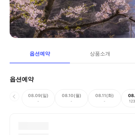
옵션예약
상품소개
옵션예약
08.09(일)
08.10(월)
08.11(화)
08
-
-
-
12