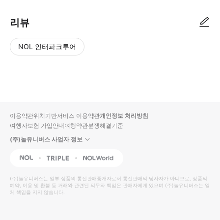
리뷰
NOL 인터파크투어
NOL
별
사
에서
점
진/
작성
높
동
된
은
영
리뷰
순
상
이용약관
위치기반서비스 이용약관
개인정보 처리방침
입니
여행자보험 가입안내
여행약관
분쟁해결기준
다.
(주)놀유니버스 사업자 정보
별
사
NOL
Triple
Interpark Global
점
진/
높
동
(주)놀유니버스
는 일부 상품의 통신판매중개자로서 통신판매의 당사자가 아니므로, 상품의
예약, 이용 및 환불 등 거래와 관련된 의무와 책임은 판매자에게 있으며
은
영
(주)놀유니버스
는 일
체 책임을 지지 않습니다.
순
상