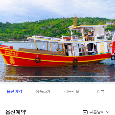
옵션예약
상품소개
이용정보
리뷰
옵션예약
다른날짜