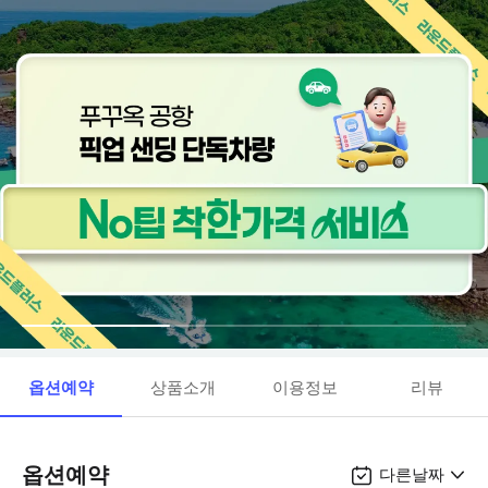
옵션예약
상품소개
이용정보
리뷰
옵션예약
다른날짜