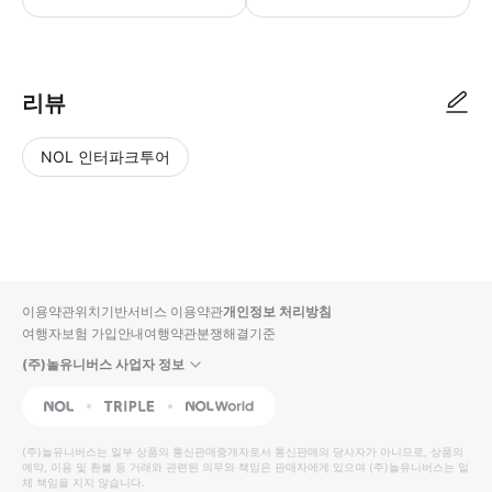
리뷰
NOL 인터파크투어
NOL
별
사
에서
점
진/
작성
높
동
된
은
영
리뷰
순
상
이용약관
위치기반서비스 이용약관
개인정보 처리방침
입니
여행자보험 가입안내
여행약관
분쟁해결기준
다.
(주)놀유니버스 사업자 정보
별
사
NOL
Triple
Interpark Global
점
진/
높
동
(주)놀유니버스
는 일부 상품의 통신판매중개자로서 통신판매의 당사자가 아니므로, 상품의
예약, 이용 및 환불 등 거래와 관련된 의무와 책임은 판매자에게 있으며
은
영
(주)놀유니버스
는 일
체 책임을 지지 않습니다.