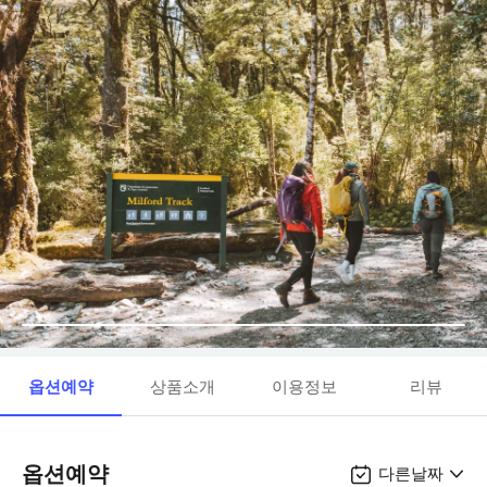
옵션예약
상품소개
이용정보
리뷰
옵션예약
다른날짜