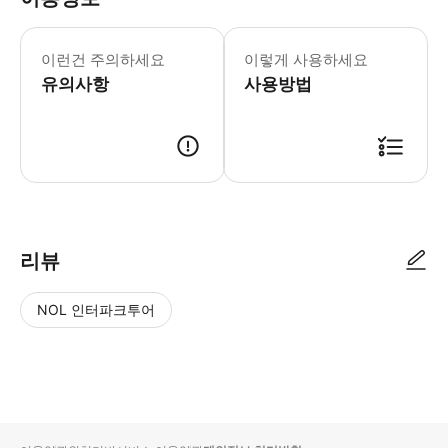
자세한 내용은 픽업 전날 SMS, Wha
이런건 주의하세요
이렇게 사용하세요
유의사항
사용방법
● 예약접수 후 확정이 되면 이용가능합니다. ● 바우처에 안내된 사용 방법
리뷰
NOL 인터파크투어
NOL
별
사
에서
점
진/
작성
높
동
된
은
영
리뷰