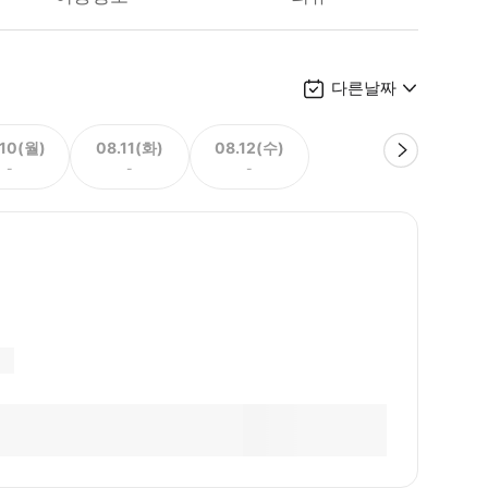
다른날짜
.10(월)
08.11(화)
08.12(수)
-
-
-