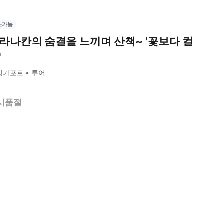
소가능
라나칸의 숨결을 느끼며 산책~ '꽃보다 컬
'
싱가포르
투어
시품절