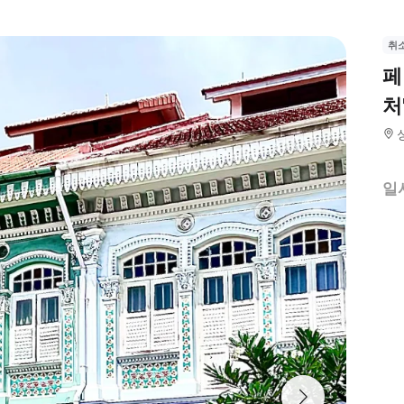
취
페
처
일