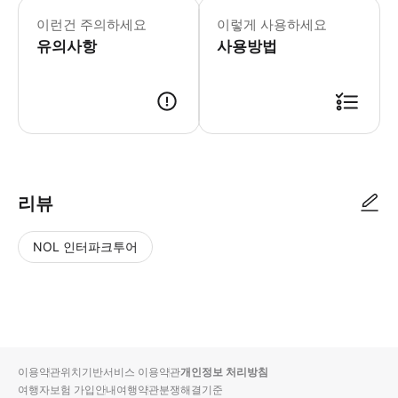
이런건 주의하세요
이렇게 사용하세요
유의사항
사용방법
리뷰
NOL 인터파크투어
NOL
별
사
에서
점
진/
작성
높
동
된
은
영
리뷰
순
상
이용약관
위치기반서비스 이용약관
개인정보 처리방침
입니
여행자보험 가입안내
여행약관
분쟁해결기준
다.