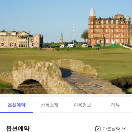
옵션예약
상품소개
이용정보
리뷰
옵션예약
다른날짜