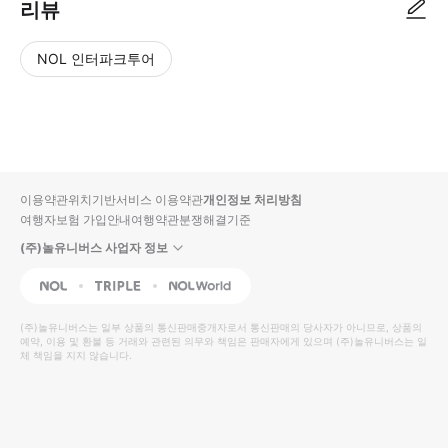
리뷰
NOL 인터파크투어
NOL
별
사
에서
점
진/
작성
높
동
된
은
영
리뷰
순
상
이용약관
위치기반서비스 이용약관
개인정보 처리방침
입니
여행자보험 가입안내
여행약관
분쟁해결기준
다.
(주)놀유니버스 사업자 정보
별
사
NOL
Triple
Interpark Global
점
진/
높
동
(주)놀유니버스
는 일부 상품의 통신판매중개자로서 통신판매의 당사자가 아니므로, 상품의
예약, 이용 및 환불 등 거래와 관련된 의무와 책임은 판매자에게 있으며
은
영
(주)놀유니버스
는 일
체 책임을 지지 않습니다.
순
상