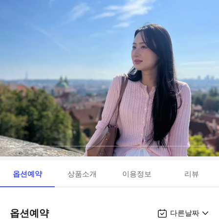
옵션예약
상품소개
이용정보
리뷰
옵션예약
다른날짜