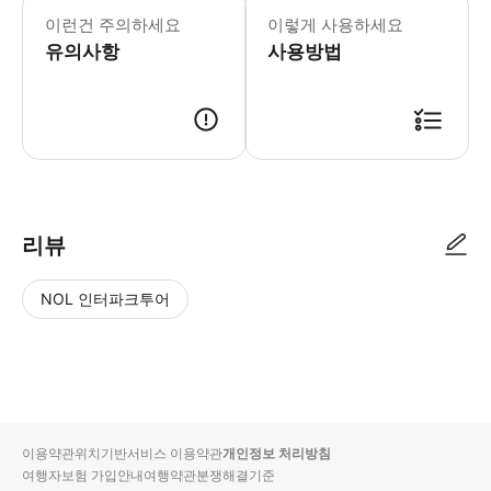
이런건 주의하세요
이렇게 사용하세요
유의사항
사용방법
리뷰
NOL 인터파크투어
NOL
별
사
에서
점
진/
작성
높
동
된
은
영
리뷰
순
상
이용약관
위치기반서비스 이용약관
개인정보 처리방침
입니
여행자보험 가입안내
여행약관
분쟁해결기준
다.