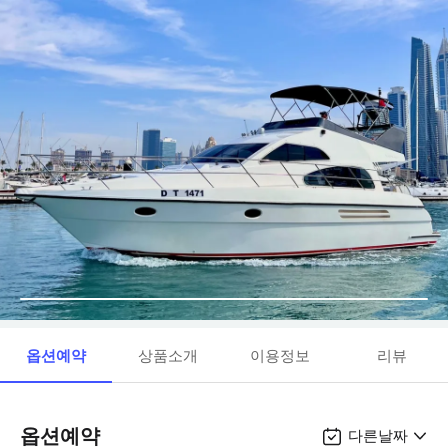
옵션예약
상품소개
이용정보
리뷰
옵션예약
다른날짜